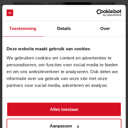
Toestemming
Details
Over
Deze website maakt gebruik van cookies
We gebruiken cookies om content en advertenties te
personaliseren, om functies voor social media te bieden
en om ons websiteverkeer te analyseren. Ook delen we
informatie over uw gebruik van onze site met onze
partners voor social media, adverteren en analyse.
Samenwonen bij partneralimentatie? Let op!
door
Hermanides-beheer
|
dec 19, 2024
|
familierecht
Alles toestaan
Indien een huwelijk of geregistreerd partnerschap
eindigt, kan het voorkomen dat één van de twee ex-
Aanpassen
partners aan de ander een bijdrage in diens