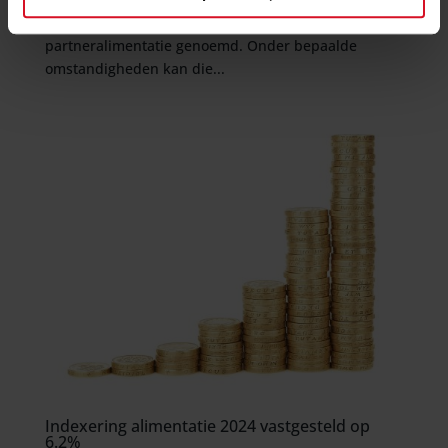
levensonderhoud moet betalen. Dat wordt ook wel
partneralimentatie genoemd. Onder bepaalde
omstandigheden kan die...
Indexering alimentatie 2024 vastgesteld op
6.2%