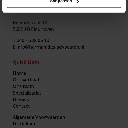
Contact
Aanpassen
Hermanides Advocaten
Beemdstraat 12
5652 AB Eindhoven
T
040 – 238 05 10
E
info@hermanides-advocaten.nl
Quick Links
Home
Ons verhaal
Ons team
Specialisaties
Nieuws
Contact
Algemene Voorwaarden
Disclaimer