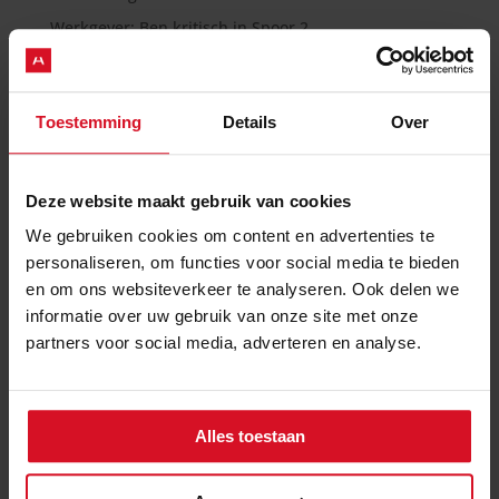
Werkgever: Ben kritisch in Spoor 2
Op vakantie naar het buitenland met de kinderen
als gescheiden ouder – denk je weer aan de
toestemmingsformulieren?
Toestemming
Details
Over
Eindelijk duidelijkheid: voorhuwelijkse schulden
blijven privé!
Deze website maakt gebruik van cookies
Recente reacties
We gebruiken cookies om content en advertenties te
personaliseren, om functies voor social media te bieden
en om ons websiteverkeer te analyseren. Ook delen we
informatie over uw gebruik van onze site met onze
partners voor social media, adverteren en analyse.
Alles toestaan