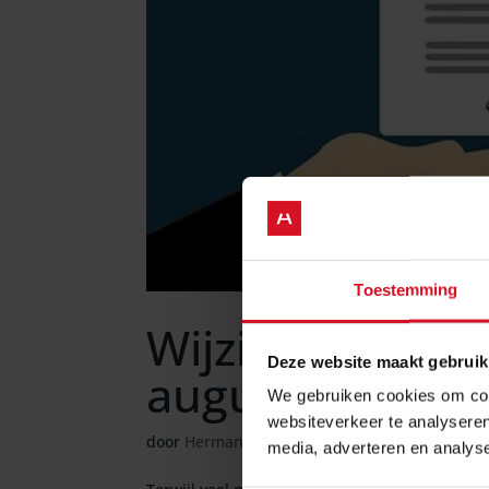
Toestemming
Wijzigingen in 
Deze website maakt gebruik
augustus 2022
We gebruiken cookies om cont
websiteverkeer te analyseren
door
Hermanides-beheer
|
jul 28, 2022
|
Unca
media, adverteren en analys