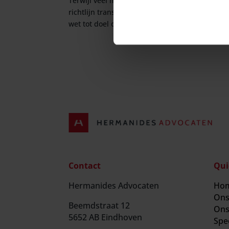
Terwijl veel mensen van een welverdiende vak
richtlijn transparante en voorspelbare arbei
wet tot doel om arbeidsvoorwaarden...
Contact
Qui
Hermanides Advocaten
Ho
Ons
Beemdstraat 12
Ons
5652 AB Eindhoven
Spec