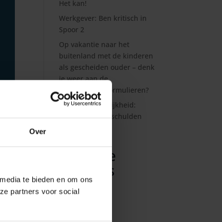
Het kan!
Werkgever: Ben kritisch in
Spoor 2
Op vakantie naar het
buitenland met de kinderen
als gescheiden ouder – denk
je weer aan de
toestemmingsformulieren?
Eindelijk duidelijkheid:
voorhuwelijkse schulden
blijven privé!
Over
1
Recente
reacties
 media te bieden en om ons
ze partners voor social