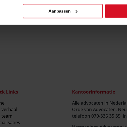
antie genieten, treedt per 1 augustus 2022 de Wet implementatie 
dsvoorwaarden in werking. Zoals de naam al doet vermoeden, heeft
Aanpassen
ck Links
Kantoorinformatie
me
Alle advocaten in Nederla
 verhaal
Orde van Advocaten, Neu
 team
telefoon 070-335 35 35, 
ialisaties