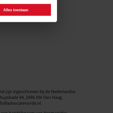
EU
 deze
Alles toestaan
nd zijn ingeschreven bij de Nederlandse
huyskade 94, 2496 XM Den Haag,
info@advocatenorde.nl.