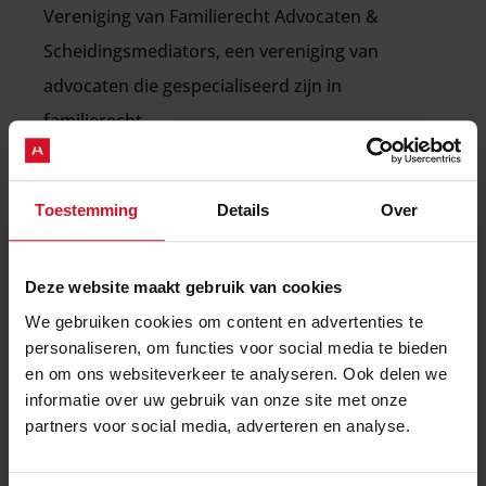
Vereniging van Familierecht Advocaten &
Scheidingsmediators, een vereniging van
advocaten die gespecialiseerd zijn in
familierecht.
Jitka aan het woord
Toestemming
Details
Over
“Cliënten omschrijven mij als bevlogen en
betrokken. Ik bied dat luisterend oor in
moeilijke tijden, maar durf tegelijkertijd een
Deze website maakt gebruik van cookies
spiegel voor te houden. Mijn doel is om naar een
We gebruiken cookies om content en advertenties te
personaliseren, om functies voor social media te bieden
toekomstbestendige oplossing te werken. Dat
en om ons websiteverkeer te analyseren. Ook delen we
doe ik altijd in samenspraak met mijn cliënt. Bij
informatie over uw gebruik van onze site met onze
voorkeur komen we in overleg tot die oplossing,
partners voor social media, adverteren en analyse.
maar is het voeren van een procedure