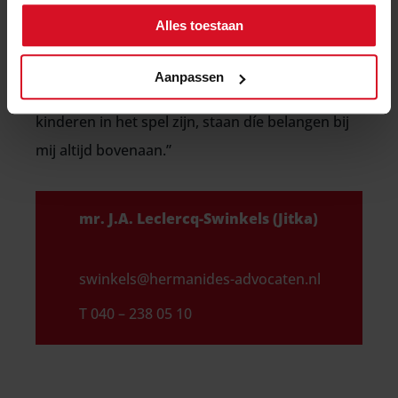
(daarvoor) noodzakelijk, dan doe ik dat vol
Alles toestaan
overtuiging en zorg ik ervoor dat mijn cliënt
weet wat hem/haar te wachten staat. Welke
Aanpassen
route we overigens ook bewandelen: als er
kinderen in het spel zijn, staan díe belangen bij
mij altijd bovenaan.”
mr. J.A. Leclercq-Swinkels (Jitka)
swinkels@hermanides-advocaten.nl
T 040 – 238 05 10