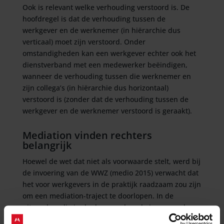
Ook is relevant welke verhouding verstoord is. De
hoofdregel is dat de verhouding tussen de
werkgever en de werknemer (in hiërarchie dus
verticaal) moet zijn verstoord. Onder
omstandigheden kan een werkgever echter ook het
dienstverband met een medewerker beëindigen,
wanneer de verhouding tussen die werknemer en
zijn collega’s (in hiërarchie dus horizontaal)
verstoord is (zonder dat de verhouding tussen de
werkgever en de werknemer verstoord is geraakt).
Mediation vinden rechters
belangrijk
Hoewel de wet dat niet als voorwaarde stelt, werd bij
de invoering van de WWZ (medio 2015) verwacht dat
het voor werkgevers in de praktijk raadzaam zou zijn
om een mediation-traject te doorlopen. In de
uitspraken die in de daaropvolgende jaren werden
gewezen, kwam het volgen van een mediation-traject