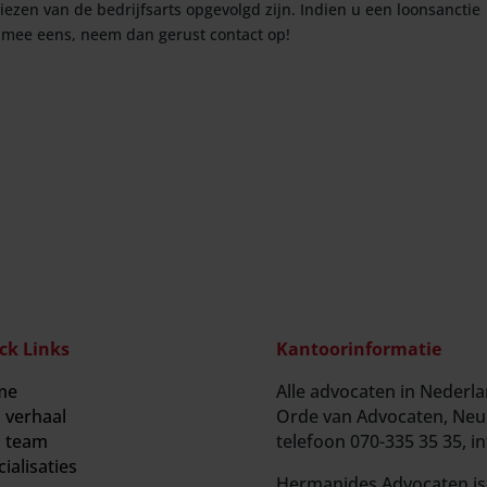
viezen van de bedrijfsarts opgevolgd zijn. Indien u een loonsanctie
t mee eens, neem dan gerust contact op!
ck Links
Kantoorinformatie
me
Alle advocaten in Nederla
 verhaal
Orde van Advocaten, Neu
 team
telefoon 070-335 35 35, 
ialisaties
Hermanides Advocaten i