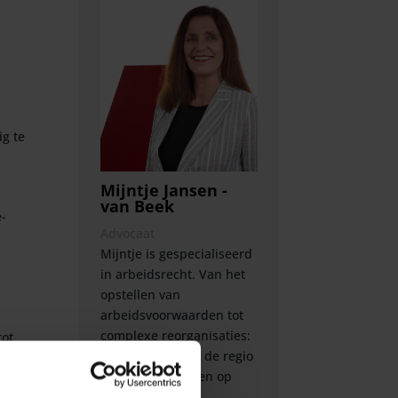
g te
Mijntje Jansen -
van Beek
e-
Advocaat
Mijntje is gespecialiseerd
in arbeidsrecht. Van het
opstellen van
arbeidsvoorwaarden tot
complexe reorganisaties:
tot
ondernemers uit de regio
ets
Eindhoven kunnen op
kort
haar rekenen.