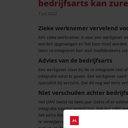
bedrijfsarts kan zur
7 jul 2022
Zieke werknemer vervelend vo
Een zieke werknemer is voor een werkgever ee
worden opgevangen en het loon moet worden d
laten re-integreren kan voor hoofdbrekens zo
Advies van de bedrijfsarts
Een werkgever staat bij de re-integratie niet 
integratie vorm te geven. Een werkgever vaart 
specialist bij verzuim. Dat dit nog wel eens ve
Niet verschuilen achter bedrijf
Het UWV toetst na twee jaar ziekte of er voldo
integratie kansen gemist zijn, legt het UWV e
het extra doorbetalen van het loon gedurende
te verwijten was omdat zij conform de advieze