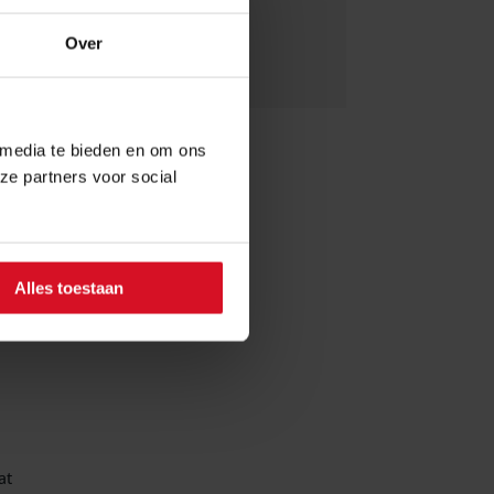
e re-
Over
 en
t UWV
 media te bieden en om ons
lgens
ze partners voor social
ver
en
elt
Alles toestaan
 van
at