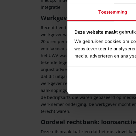
niet op. In de rechtspraak was de heersende lee
integratie.
Toestemming
W
erkgever altijd zelf verantwo
Recent heeft de
rechtbank Oost-Brabant
een n
Deze website maakt gebruik
werkgever was tijdens de re-integratie uitge
20 uren per week. De werkgever volgde hiermee
We gebruiken cookies om cont
een loonsanctie op. Het UWV was van mening d
websiteverkeer te analyseren
het UWV was ten onrechte uitgegaan van een u
media, adverteren en analys
tekende tegen de beslissing bezwaar aan en la
onjuist advies had gegeven maar dat dit volled
dat dit uitgangspunt juist is, maar voegt daa
werkgever redenen waren om aan het advies van
aanknopingspunten om te twijfelen aan het oo
de bedrijfsarts die waren gebaseerd op medis
werknemer onderging. De werkgever mocht en k
terecht waren.
Oordeel rechtbank: loonsanctie
Deze uitspraak laat zien dat het dus zinvol k