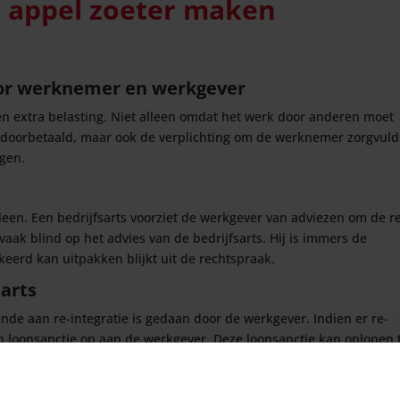
e appel zoeter maken
or werknemer en werkgever
n extra belasting. Niet alleen omdat het werk door anderen moet
oorbetaald, maar ook de verplichting om de werknemer zorgvuldi
rgen.
alleen. Een bedrijfsarts voorziet de werkgever van adviezen om de r
vaak blind op het advies van de bedrijfsarts. Hij is immers de
rkeerd kan uitpakken blijkt uit de rechtspraak.
sarts
ende aan re-integratie is gedaan door de werkgever. Indien er re-
en loonsanctie op aan de werkgever. Deze loonsanctie kan oplopen 
 een jaar. Een veelgehoord verweer van werkgevers was dat hen ni
n van de bedrijfsarts hebben gehandeld. Dit verweer ging tot voor 