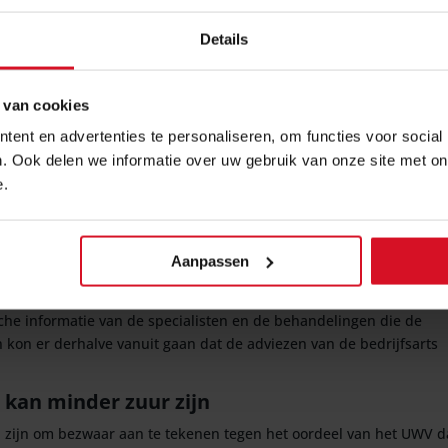
r dat de werkgever altijd zelf verantwoordelijk is (en blijft) voor d
Details
ordelijk voor re-integratie: een nuance
uance aangebracht op dit standpunt. Wat was er gebeurd. De
 van cookies
gaan van een belastbaarheid van de werknemer van 4 uren per dag
 het advies van de bedrijfsarts op. Na twee jaar ziekte legde he
ent en advertenties te personaliseren, om functies voor social
at er onvoldoende re-integratie inspanningen waren verricht. Vo
. Ook delen we informatie over uw gebruik van onze site met on
renbeperking (die door bedrijfsarts was geadviseerd). De werkge
e.
ter beroep bij de rechtbank. Het UWV stelde dat de bedrijfsarts e
ig voor rekening en risico komt van de werkgever. De rechtbank st
raan toe dat het UWV in deze had moeten nagaan of er voor de
Aanpassen
 de bedrijfsarts te twijfelen. In deze kwestie waren er geen
rdeel van de bedrijfsarts. Er waren immers vele terugkoppelingen
che informatie van de specialisten en de behandelingen die de
on er derhalve vanuit gaan dat de adviezen van de bedrijfsarts
 kan minder zuur zijn
an zijn om bezwaar aan te tekenen tegen het oordeel van het UWV d