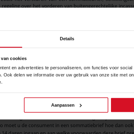
ke regeling over het vorderen van buitengerechtelijke incasso
ijn laatst zelfs nog vragen voorgelegd aan de Hoge Raad o
estaat in de praktijk.
Details
aantal uitgangspunten voor u op een rij gezet:
htelijke kosten is van toepassing op vorderingen die voortv
 van cookies
et van toepassing op bijvoorbeeld een vordering uit hoofde
ent en advertenties te personaliseren, om functies voor social
an de vergoeding vastgesteld op een forfaitair percentage
. Ook delen we informatie over uw gebruik van onze site met on
sten vast, en zijn de kosten niet afhankelijk van de daadw
e.
nnemelijk is dat er daadwerkelijk incassokosten zijn gemaakt
eenkomsten of bijvoorbeeld in hun algemene voorwaarden a
Aanpassen
echt.
t het nogal nauw welke incassohandelingen zijn verricht 
Zo moet u de consument in een sommatiebrief hoe dan ook 14
e 14 dagen ingaan en aan welke voorwaarden deze brief preci