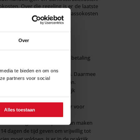
kosten. Over die regeling is er de laatste
ver de buitengerechtelijke incassokosten
Over
loeien uit overeenkomsten tot betaling
 van schadevergoeding.
 media te bieden en om ons
 van de verschuldigde hoofdsom. Daarmee
ze partners voor social
erkelijk gemaakte incassokosten.
 en dat er dus ook daadwerkelijk
fwijken van de regeling, maar voor
Alles toestaan
voor de vraag of u aanspraak kan maken
 dagen de tijd geven om vrijwillig tot
es moet voldoen, is er in de praktijk