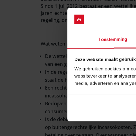
Sinds 1 juli 2012 bestaat er een wettelij
jaren echter veel te doen geweest. Er z
regeling, omdat er zoveel discussie over b
Toestemming
Wat weten wij wel zeker? Wij hebben een 
De wettelijke regeling voor buitengerec
Deze website maakt gebruik
van een geldsom. De regeling is dus ni
We gebruiken cookies om cont
In de regeling is de maximale hoogte v
websiteverkeer te analyseren
staat de hoogte van de verschuldigde ko
media, adverteren en analys
Een rechter toetst wél altijd of het aa
incassohandelingen zijn verricht.
Bedrijven mogen onderling in hun over
consumenten is de regeling dwingend r
Is de debiteur een consument? Dan kom
op buitengerechtelijke incassokosten. 
betaling over te gaan. Over wanneer di