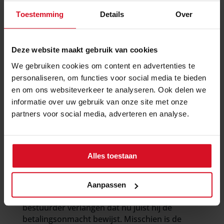
Toestemming
Details
Over
Voornoemde categorieën zijn niet uitputtend.
Er kunnen ook andere omstandigheden zijn op
grond waarvan een bestuurder een ernstig
Deze website maakt gebruik van cookies
persoonlijk verwijt kan worden gemaakt.
We gebruiken cookies om content en advertenties te
personaliseren, om functies voor social media te bieden
en om ons websiteverkeer te analyseren. Ook delen we
Het probleem zit hem over het algemeen in de
informatie over uw gebruik van onze site met onze
bewijslast: u dient te bewijzen dat er sprake is
partners voor social media, adverteren en analyse.
van een ernstig persoonlijk verwijtbaar
handelen door de bestuurder. Stelt de
bestuurder dat de B.V. simpelweg niet kon
betalen (betalingsonmacht) en dat er geen
Alles toestaan
sprake is van bewust frustreren van de
betaling (betalingsonwil), máár is die
bestuurder tevens enig aandeelhouder van die
Aanpassen
vennootschap, dan kan de rechtbank van de
bestuurder verlangen dat nu juist hij de
betalingsonmacht bewijst. Misschien is de