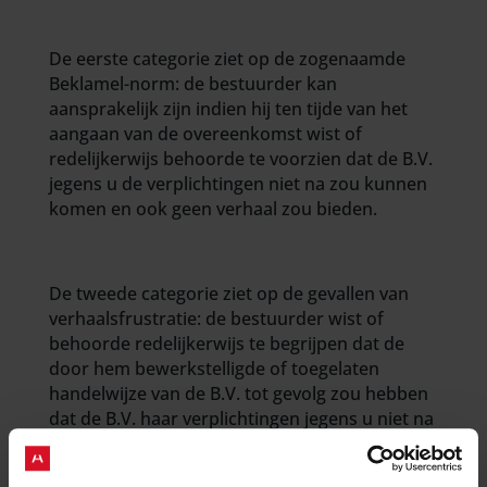
De eerste categorie ziet op de zogenaamde
Beklamel-norm: de bestuurder kan
aansprakelijk zijn indien hij ten tijde van het
aangaan van de overeenkomst wist of
redelijkerwijs behoorde te voorzien dat de B.V.
jegens u de verplichtingen niet na zou kunnen
komen en ook geen verhaal zou bieden.
De tweede categorie ziet op de gevallen van
verhaalsfrustratie: de bestuurder wist of
behoorde redelijkerwijs te begrijpen dat de
door hem bewerkstelligde of toegelaten
handelwijze van de B.V. tot gevolg zou hebben
dat de B.V. haar verplichtingen jegens u niet na
zou komen en geen verhaal zou bieden.